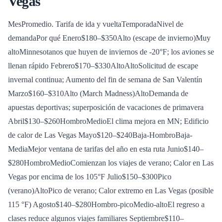
Vegas
MesPromedio. Tarifa de ida y vueltaTemporadaNivel de
demandaPor qué
Enero$180–$350Alto (escape de invierno)Muy
altoMinnesotanos que huyen de inviernos de -20°F; los aviones se
llenan rápido Febrero$170–$330AltoAltoSolicitud de escape
invernal continua; Aumento del fin de semana de San Valentín
Marzo$160–$310Alto (March Madness)AltoDemanda de
apuestas deportivas; superposición de vacaciones de primavera
Abril$130–$260HombroMedioEl clima mejora en MN; Edificio
de calor de Las Vegas Mayo$120–$240Baja-HombroBaja-
MediaMejor ventana de tarifas del año en esta ruta Junio$140–
$280HombroMedioComienzan los viajes de verano; Calor en Las
Vegas por encima de los 105°F Julio$150–$300Pico
(verano)AltoPico de verano; Calor extremo en Las Vegas (posible
115 °F) Agosto$140–$280Hombro-picoMedio-altoEl regreso a
clases reduce algunos viajes familiares Septiembre$110–