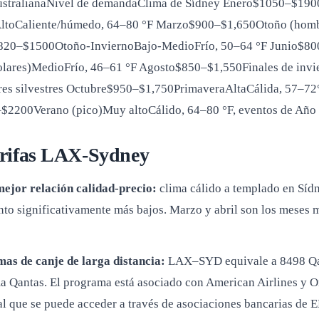
ustralianaNivel de demandaClima de Sídney
Enero$1050–$1900V
ltoCaliente/húmedo, 64–80 °F Marzo$900–$1,650Otoño (hombr
0–$1500Otoño-InviernoBajo-MedioFrío, 50–64 °F Junio$800–
colares)MedioFrío, 46–61 °F Agosto$850–$1,550Finales de inv
res silvestres Octubre$950–$1,750PrimaveraAltaCálida, 57–7
$2200Verano (pico)Muy altoCálido, 64–80 °F, eventos de Añ
arifas LAX-Sydney
ejor relación calidad-precio:
clima cálido a templado en Sídne
nto significativamente más bajos. Marzo y abril son los meses 
as de canje de larga distancia:
LAX–SYD equivale a 8498 Qant
a Qantas. El programa está asociado con American Airlines y O
 al que se puede acceder a través de asociaciones bancarias de 