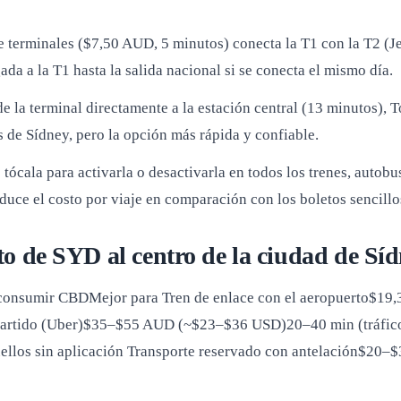
e terminales ($7,50 AUD, 5 minutos) conecta la T1 con la T2 (Jet
da a la T1 hasta la salida nacional si se conecta el mismo día.
e la terminal directamente a la estación central (13 minutos)
es de Sídney, pero la opción más rápida y confiable.
: tócala para activarla o desactivarla en todos los trenes, autobu
educe el costo por viaje en comparación con los boletos sencillo
to de SYD al centro de la ciudad de Sí
 consumir CBDMejor para
Tren de enlace con el aeropuerto$19
ompartido (Uber)$35–$55 AUD (~$23–$36 USD)20–40 min (tráfic
os sin aplicación Transporte reservado con antelación$20–