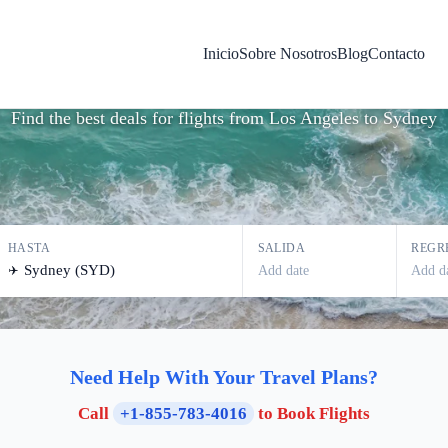
s desde Los Ángeles a 
Inicio
Sobre Nosotros
Blog
Contacto
Find the best deals for flights from
Los Angeles
to
Sydney
HASTA
SALIDA
REGR
Add date
Add d
✈️
Need Help With Your Travel Plans?
Call
+1-855-783-4016
to Book Flights