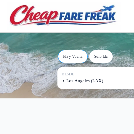
Vuelo
Ida y Vuelta
Solo Ida
DESDE
✈️