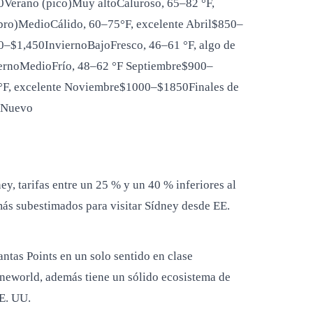
erano (pico)Muy altoCaluroso, 65–82 °F,
o)MedioCálido, 60–75°F, excelente Abril$850–
$1,450InviernoBajoFresco, 46–61 °F, algo de
iernoMedioFrío, 48–62 °F Septiembre$900–
2°F, excelente Noviembre$1000–$1850Finales de
o Nuevo
y, tarifas entre un 25 % y un 40 % inferiores al
más subestimados para visitar Sídney desde EE.
as Points en un solo sentido en clase
neworld, además tiene un sólido ecosistema de
EE. UU.