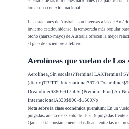
separada de las terminales nacionales (T2 para Jetstar, 
tomar una conexión nacional.
Las estaciones de Australia son inversas a las de Améric
invierno estadounidense: la temporada más popular para
otoño (marzo-mayo) de Australia ofrecen la mejor relaci
al pico de diciembre a febrero.
Aerolíneas que vuelan de Los 
Aerolínea¿Sin escalas?Terminal LAXTerminal SY
(diario)TBITT1 International787-9 Dreamliner$9
Dreamliner$880–$1750Sí (Premium Plus) Air Ne
InternacionalA330$800–$1600No
Nota sobre la clase económica premium:
En un vuelo 
pulgadas, ancho de asiento de 18 a 19 pulgadas frente 
Qantas está constantemente clasificada entre las mejores 