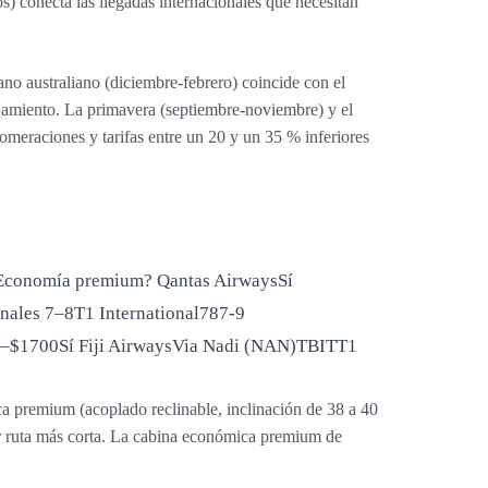
s) conecta las llegadas internacionales que necesitan
ano australiano (diciembre-febrero) coincide con el
ojamiento. La primavera (septiembre-noviembre) y el
omeraciones y tarifas entre un 20 y un 35 % inferiores
a¿Economía premium?
Qantas AirwaysSí
nales 7–8T1 International787-9
–$1700Sí Fiji AirwaysVia Nadi (NAN)TBITT1
ca premium (acoplado reclinable, inclinación de 38 a 40
er ruta más corta. La cabina económica premium de