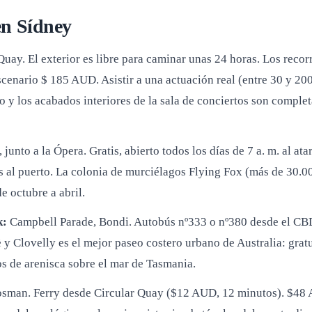
en Sídney
ay. El exterior es libre para caminar unas 24 horas. Los recorri
scenario $ 185 AUD. Asistir a una actuación real (entre 30 y 20
o y los acabados interiores de la sala de conciertos son comple
nto a la Ópera. Gratis, abierto todos los días de 7 a. m. al ata
 al puerto. La colonia de murciélagos Flying Fox (más de 30.00
e octubre a abril.
k:
Campbell Parade, Bondi. Autobús nº333 o nº380 desde el CBD
y Clovelly es el mejor paseo costero urbano de Australia: grat
os de arenisca sobre el mar de Tasmania.
man. Ferry desde Circular Quay ($12 AUD, 12 minutos). $48 AU