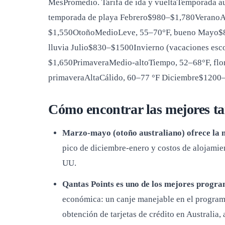
MesPromedio. Tarifa de ida y vueltaTemporada a
temporada de playa Febrero$980–$1,780VeranoA
$1,550OtoñoMedioLeve, 55–70°F, bueno Mayo$82
lluvia Julio$830–$1500Invierno (vacaciones es
$1,650PrimaveraMedio-altoTiempo, 52–68°F, flo
primaveraAltaCálido, 60–77 °F Diciembre$1200–
Cómo encontrar las mejores t
Marzo-mayo (otoño australiano) ofrece la m
pico de diciembre-enero y costos de alojamie
UU.
Qantas Points es uno de los mejores program
económica: un canje manejable en el program
obtención de tarjetas de crédito en Australia,