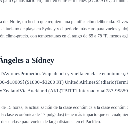
T3 para Qantas nacional): un tren entre terminales ($7,50 AUD, 5 minuto
a del Norte, un hecho que requiere una planificación deliberada. El ver
 el turismo de playa en Sydney y el período más caro para vuelos y al
ón clima-precio, con temperaturas en el rango de 65 a 78 °F, menos agl
Ángeles a Sídney
DAvionesPromedio. Viaje de ida y vuelta en clase económic
00–$1800Sí ($1800–$3200 RT) United AirlinesSí (diario)Termi
w ZealandVía Auckland (AKL)TBITT1 Internacional787-9$850
de 15 horas, la actualización de la clase económica a la clase económi
a la clase económica de 17 pulgadas) tiene más impacto que en cualqui
de su clase para vuelos de larga distancia en el Pacífico.