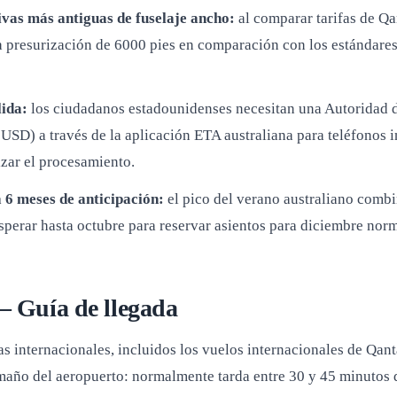
ivas más antiguas de fuselaje ancho:
al comparar tarifas de Qa
na presurización de 6000 pies en comparación con los estándares
lida:
los ciudadanos estadounidenses necesitan una Autoridad d
SD) a través de la aplicación ETA australiana para teléfonos int
izar el procesamiento.
a 6 meses de anticipación:
el pico del verano australiano combi
 Esperar hasta octubre para reservar asientos para diciembre no
 Guía de llegada
as internacionales, incluidos los vuelos internacionales de Qan
amaño del aeropuerto: normalmente tarda entre 30 y 45 minutos d