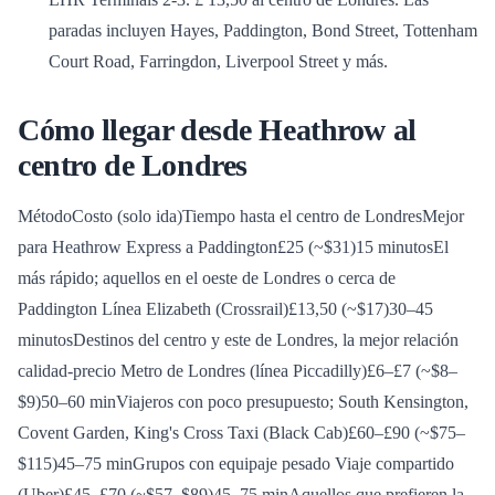
paradas incluyen Hayes, Paddington, Bond Street, Tottenham
Court Road, Farringdon, Liverpool Street y más.
Cómo llegar desde Heathrow al
centro de Londres
MétodoCosto (solo ida)Tiempo hasta el centro de LondresMejor
para
Heathrow Express a Paddington£25 (~$31)15 minutosEl
más rápido; aquellos en el oeste de Londres o cerca de
Paddington Línea Elizabeth (Crossrail)£13,50 (~$17)30–45
minutosDestinos del centro y este de Londres, la mejor relación
calidad-precio Metro de Londres (línea Piccadilly)£6–£7 (~$8–
$9)50–60 minViajeros con poco presupuesto; South Kensington,
Covent Garden, King's Cross Taxi (Black Cab)£60–£90 (~$75–
$115)45–75 minGrupos con equipaje pesado Viaje compartido
(Uber)£45–£70 (~$57–$89)45–75 minAquellos que prefieren la