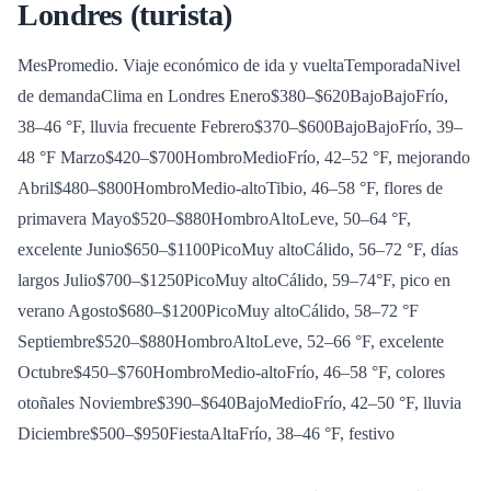
Londres (turista)
MesPromedio. Viaje económico de ida y vueltaTemporadaNivel
de demandaClima en Londres
Enero$380–$620BajoBajoFrío,
38–46 °F, lluvia frecuente Febrero$370–$600BajoBajoFrío, 39–
48 °F Marzo$420–$700HombroMedioFrío, 42–52 °F, mejorando
Abril$480–$800HombroMedio-altoTibio, 46–58 °F, flores de
primavera Mayo$520–$880HombroAltoLeve, 50–64 °F,
excelente Junio$650–$1100PicoMuy altoCálido, 56–72 °F, días
largos Julio$700–$1250PicoMuy altoCálido, 59–74°F, pico en
verano Agosto$680–$1200PicoMuy altoCálido, 58–72 °F
Septiembre$520–$880HombroAltoLeve, 52–66 °F, excelente
Octubre$450–$760HombroMedio-altoFrío, 46–58 °F, colores
otoñales Noviembre$390–$640BajoMedioFrío, 42–50 °F, lluvia
Diciembre$500–$950FiestaAltaFrío, 38–46 °F, festivo