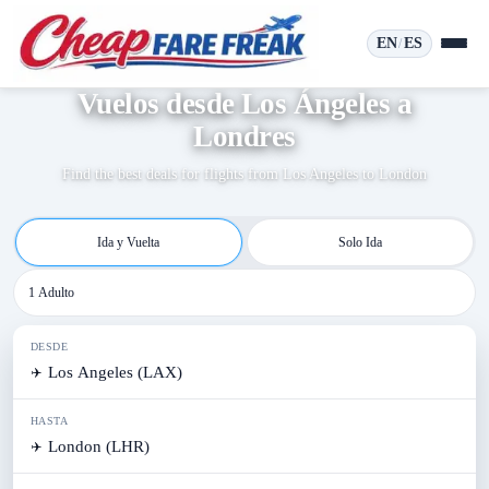
EN
ES
/
Vuelos desde Los Ángeles a
Londres
Find the best deals for flights from
Los Angeles
to
London
Ida y Vuelta
Solo Ida
1 Adulto
DESDE
✈️
HASTA
✈️