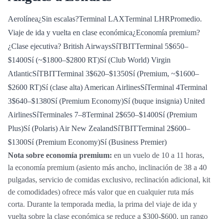
Aerolínea¿Sin escalas?Terminal LAXTerminal LHRPromedio.
Viaje de ida y vuelta en clase económica¿Economía premium?
¿Clase ejecutiva?
British AirwaysSíTBITTerminal 5$650–
$1400Sí (~$1800–$2800 RT)Sí (Club World) Virgin
AtlanticSíTBITTerminal 3$620–$1350Sí (Premium, ~$1600–
$2600 RT)Sí (clase alta) American AirlinesSíTerminal 4Terminal
3$640–$1380Sí (Premium Economy)Sí (buque insignia) United
AirlinesSíTerminales 7–8Terminal 2$650–$1400Sí (Premium
Plus)Sí (Polaris) Air New ZealandSíTBITTerminal 2$600–
$1300Sí (Premium Economy)Sí (Business Premier)
Nota sobre economía premium:
en un vuelo de 10 a 11 horas,
la economía premium (asiento más ancho, inclinación de 38 a 40
pulgadas, servicio de comidas exclusivo, reclinación adicional, kit
de comodidades) ofrece más valor que en cualquier ruta más
corta. Durante la temporada media, la prima del viaje de ida y
vuelta sobre la clase económica se reduce a $300-$600, un rango