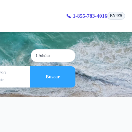
Cancún
📞 1-855-783-4016
EN
ES
/
1 Adulto
ESO
Buscar
ate