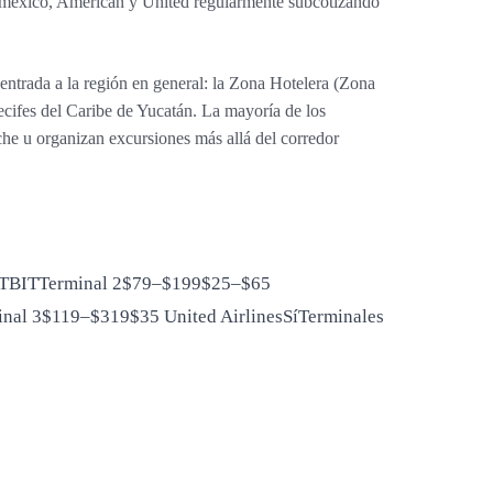
eroméxico, American y United regularmente subcotizando
ntrada a la región en general: la Zona Hotelera (Zona
ecifes del Caribe de Yucatán. La mayoría de los
oche u organizan excursiones más allá del corredor
íTBITTerminal 2$79–$199$25–$65
inal 3$119–$319$35 United AirlinesSíTerminales