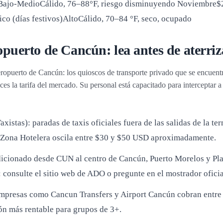
Bajo-MedioCálido, 76–88°F, riesgo disminuyendo Noviembre
o (días festivos)AltoCálido, 70–84 °F, seco, ocupado
ropuerto de Cancún: lea antes de aterriz
ropuerto de Cancún: los quioscos de transporte privado que se encuentra
ces la tarifa del mercado. Su personal está capacitado para interceptar a
xistas): paradas de taxis oficiales fuera de las salidas de la te
a la Zona Hotelera oscila entre $30 y $50 USD aproximadamente.
dicionado desde CUN al centro de Cancún, Puerto Morelos y Pl
o: consulte el sitio web de ADO o pregunte en el mostrador ofici
presas como Cancun Transfers y Airport Cancún cobran entre 
ón más rentable para grupos de 3+.