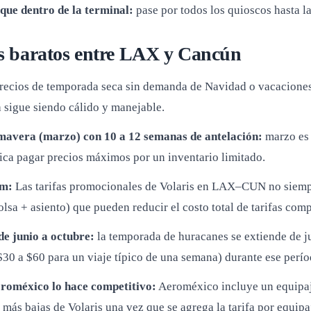
rque dentro de la terminal:
pase por todos los quioscos hasta la
s baratos entre LAX y Cancún
recios de temporada seca sin demanda de Navidad o vacaciones 
 sigue siendo cálido y manejable.
imavera (marzo) con 10 a 12 semanas de antelación:
marzo es 
fica pagar precios máximos por un inventario limitado.
om:
Las tarifas promocionales de Volaris en LAX–CUN no siemp
olsa + asiento) que pueden reducir el costo total de tarifas c
de junio a octubre:
la temporada de huracanes se extiende de ju
$30 a $60 para un viaje típico de una semana) durante ese perío
eroméxico lo hace competitivo:
Aeroméxico incluye un equipaj
e más bajas de Volaris una vez que se agrega la tarifa por equipaj