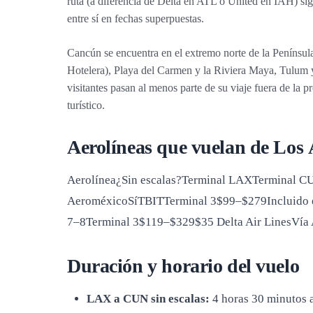
ruta (a diferencia de Delta en ATL o United en IAH) si
entre sí en fechas superpuestas.
Cancún se encuentra en el extremo norte de la Penínsul
Hotelera), Playa del Carmen y la Riviera Maya, Tulum y 
visitantes pasan al menos parte de su viaje fuera de la 
turístico.
Aerolíneas que vuelan de Los
Aerolínea¿Sin escalas?Terminal LAXTerminal CUN
AeroméxicoSíTBITTerminal 3$99–$279Incluido en 
7–8Terminal 3$119–$329$35 Delta Air LinesVía
Duración y horario del vuelo
LAX a CUN sin escalas:
4 horas 30 minutos a