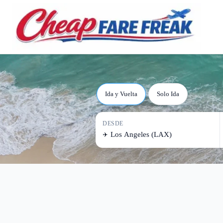
Vuelo
Ida y Vuelta
Solo Ida
DESDE
✈️