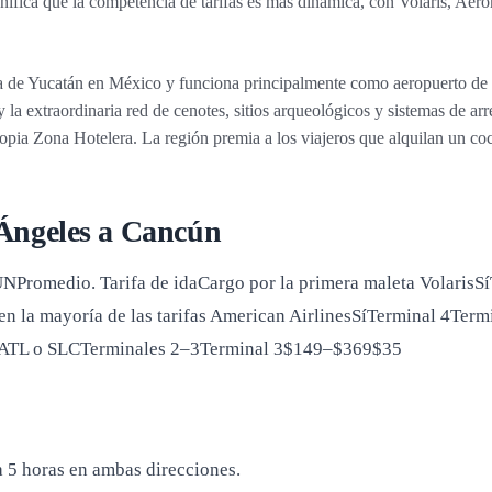
gnifica que la competencia de tarifas es más dinámica, con Volaris, A
a de Yucatán en México y funciona principalmente como aeropuerto de e
la extraordinaria red de cenotes, sitios arqueológicos y sistemas de arr
propia Zona Hotelera. La región premia a los viajeros que alquilan un c
 Ángeles a Cancún
Promedio. Tarifa de idaCargo por la primera maleta
VolarisS
la mayoría de las tarifas American AirlinesSíTerminal 4Term
 ATL o SLCTerminales 2–3Terminal 3$149–$369$35
 5 horas en ambas direcciones.