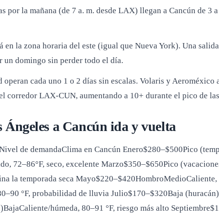
as por la mañana (de 7 a. m. desde LAX) llegan a Cancún de 3 a 6
 en la zona horaria del este (igual que Nueva York). Una salid
ar un domingo sin perder todo el día.
operan cada uno 1 o 2 días sin escalas. Volaris y Aeroméxico a
en el corredor LAX-CUN, aumentando a 10+ durante el pico de la
s Ángeles a Cancún ida y vuelta
aNivel de demandaClima en Cancún
Enero$280–$500Pico (tempo
o, 72–86°F, seco, excelente Marzo$350–$650Pico (vacaciones
rmina la temporada seca Mayo$220–$420HombroMedioCaliente,
0–90 °F, probabilidad de lluvia Julio$170–$320Baja (huracán)
)BajaCaliente/húmeda, 80–91 °F, riesgo más alto Septiembre