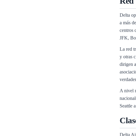
Red 
Delta op
a más de
centros 
JFK, Bo
La red t
y otras 
dirigen 
asociaci
verdader
A nivel 
nacional
Seattle 
Clas
Delta Ai