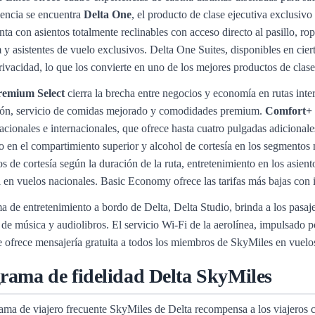
iencia se encuentra
Delta One
, el producto de clase ejecutiva exclusivo 
ta con asientos totalmente reclinables con acceso directo al pasillo, ro
y asistentes de vuelo exclusivos. Delta One Suites, disponibles en cier
ivacidad, lo que los convierte en uno de los mejores productos de clase
remium Select
cierra la brecha entre negocios y economía en rutas inte
ión, servicio de comidas mejorado y comodidades premium.
Comfort+
acionales e internacionales, que ofrece hasta cuatro pulgadas adicionale
o en el compartimiento superior y alcohol de cortesía en los segmentos 
ios de cortesía según la duración de la ruta, entretenimiento en los asient
 en vuelos nacionales. Basic Economy ofrece las tarifas más bajas con 
ma de entretenimiento a bordo de Delta, Delta Studio, brinda a los pasaje
de música y audiolibros. El servicio Wi-Fi de la aerolínea, impulsado por
se ofrece mensajería gratuita a todos los miembros de SkyMiles en vuelo
rama de fidelidad Delta SkyMiles
ama de viajero frecuente SkyMiles de Delta recompensa a los viajeros c