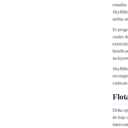
estadías
SkyMiles
tarifas 
El progr
cuales d
exención
bonifica
incluyen
SkyMiles
recompen
caducan 
Flot
Delta op
de bajo 
intercon