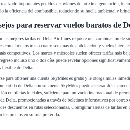
 realizado importantes pedidos de aviones de próxima generación, inc
o la eficiencia del combustible, reduciendo su huella ambiental y brind
ejos para reservar vuelos baratos de De
r las mejores tarifas en Delta Air Lines requiere una combinación de si
es con al menos tres o cuatro semanas de anticipación y vuelos internac
más competitivos. Los martes y miércoles suelen ofrecer tarifas más baja
 regreso incluso uno o dos días puede revelar opciones significativamen
s flexible de Delta.
rse para obtener una cuenta SkyMiles es gratis y le otorga millas inme
mpartida de Delta con su cuenta SkyMiles puede acelerar drásticamente 
ción en ofertas iniciales, suficiente para un vuelo internacional de premi
 de Delta, promocionadas a través de boletines informativos por correo 
des descuentos en rutas seleccionadas. Configurar alertas de tarifas e
n los precios en su ruta preferida.