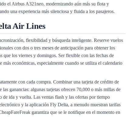
luido el Airbus A321neo, modernizando aún más su flota y
ando una experiencia más silenciosa y fluida a los pasajeros.
lta Air Lines
ncronización, flexibilidad y búsqueda inteligente. Reserve vuelos
ionales con dos o tres meses de anticipación para obtener los
s que los viernes y domingos. Ser flexible con las fechas de
te más económicas, especialmente cuando se utiliza el calendario
diatamente con cada compra. Combinar una tarjeta de crédito de
las ganancias: algunas tarjetas ofrecen 70,000 o más millas de
o de ida y vuelta. Las ventas flash y las ofertas por tiempo
electrónico y la aplicación Fly Delta, a menudo muestran tarifas
n CheapFareFreak garantiza que se le notifique en el momento en