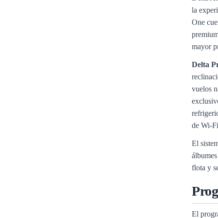
la exper
One cuen
premium 
mayor pr
Delta P
reclinac
vuelos n
exclusiv
refriger
de Wi-Fi
El siste
álbumes 
flota y 
Prog
El progr