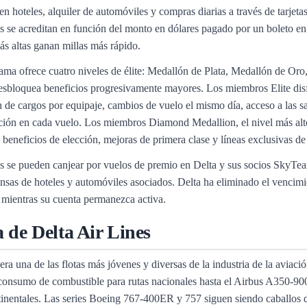
 en hoteles, alquiler de automóviles y compras diarias a través de tarj
 se acreditan en función del monto en dólares pagado por un boleto en lu
más altas ganan millas más rápido.
ama ofrece cuatro niveles de élite: Medallón de Plata, Medallón de Or
esbloquea beneficios progresivamente mayores. Los miembros Elite disfr
 de cargos por equipaje, cambios de vuelo el mismo día, acceso a las s
ción en cada vuelo. Los miembros Diamond Medallion, el nivel más alto
 beneficios de elección, mejoras de primera clase y líneas exclusivas de s
 se pueden canjear por vuelos de premio en Delta y sus socios SkyTeam
sas de hoteles y automóviles asociados. Delta ha eliminado el vencimien
mientras su cuenta permanezca activa.
a de Delta Air Lines
era una de las flotas más jóvenes y diversas de la industria de la avi
consumo de combustible para rutas nacionales hasta el Airbus A350-900
tinentales. Las series Boeing 767-400ER y 757 siguen siendo caballos de 