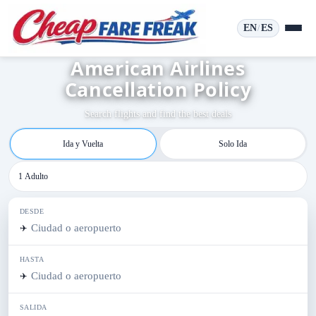
EN
ES
/
American Airlines
Cancellation Policy
Search flights and find the best deals
Ida y Vuelta
Solo Ida
1 Adulto
DESDE
✈️
HASTA
✈️
SALIDA