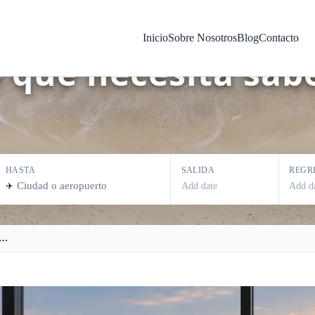
ra de seguridad d
Inicio
Sobre Nosotros
Blog
Contacto
 que necesita sab
HASTA
SALIDA
REGR
Add date
Add d
✈️
ra de seguridad del aeropuerto de Orlando: todo lo que necesita saber antes de volar