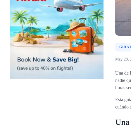
GUÍA
May 28, 
Una de l
nadie qu
horas se
Esta guí
cuándo s
Una 