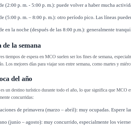
de (2:00 p. m. - 5:00 p. m.): puede volver a haber mucha activid
de (5:00 p. m. – 8:00 p. m.): otro período pico. Las líneas pued
de en la noche (después de las 8:00 p.m.): generalmente tranquil
a de la semana
es tiempos de espera en MCO suelen ser los fines de semana, especial
ío. Los mejores días para viajar son entre semana, como martes y miérc
oca del año
es un destino turístico durante todo el año, lo que significa que MCO 
mente concurridas:
aciones de primavera (marzo – abril): muy ocupadas. Espere lar
ano (junio – agosto): muy concurrido, especialmente los viern