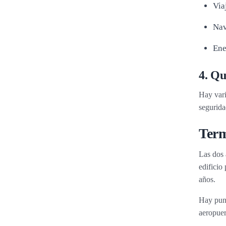
Via
Nav
Ene
4. Qu
Hay vari
segurida
Term
Las dos
edificio
años.
Hay punt
aeropuer