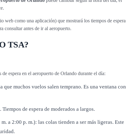
aeropuerto de Orlando
puede cambiar según la hora del día, el
ce.
io web como una aplicación) que mostrará los tiempos de espera
consultar antes de ir al aeropuerto.
MCO TSA?
s de espera en el aeropuerto de Orlando durante el día:
 ya que muchos vuelos salen temprano. Es una ventana con
. Tiempos de espera de moderados a largos.
m. a 2:00 p. m.): las colas tienden a ser más ligeras. Este
uridad.