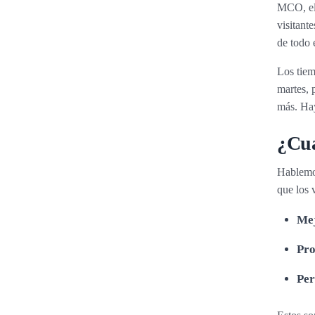
MCO, el 
visitant
de todo 
Los tie
martes, 
más. Hay
¿Cuá
Hablemos
que los 
Mej
Pro
Per