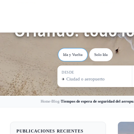
Tiempos de espe
Orlando: todo lo
Ida y Vuelta
Solo Ida
DESDE
✈️
Home
Blog
Tiempos de espe
›
›
PUBLICACIONES RECIENTES