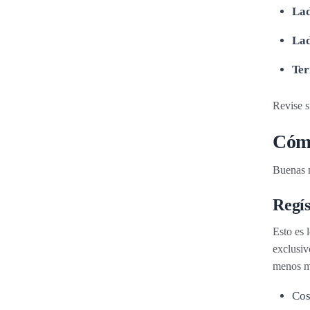
Lad
Lad
Ter
Revise s
Cómo
Buenas n
Regí
Esto es 
exclusiv
menos m
Cos