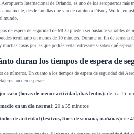
Aeropuerto Internacional de Orlando, es uno de los aeropuertos más tr
es anualmente, desde familias que van de camino a Disney World, entusia
el mundo.
mpos de espera de seguridad de MCO pueden ser bastante variables de
puedes terminarlo en menos de 10 minutos. Durante un fin de semana fes
 muchas cosas por las que podrás evitar estresarte si sabes qué esperar a
nto duran los tiempos de espera de se
 de números. En cuanto a los tiempos de espera de seguridad del Aerop
viajeros pueden esperar:
or caso (horas de menor actividad, días lentos):
de 5 a 15 mi
medio en un día normal:
20 a 35 minutos
íodos de actividad (festivos, fines de semana, mañanas):
de 45