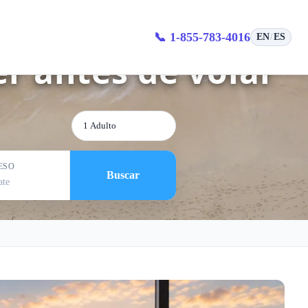
el aeropuerto de
📞 1-855-783-4016
EN
ES
/
er antes de volar
1 Adulto
ESO
Buscar
ate