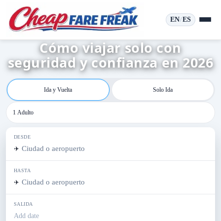
EN
ES
/
Cómo viajar solo con
seguridad y confianza en 2026
Ida y Vuelta
Solo Ida
1 Adulto
DESDE
✈️
HASTA
✈️
SALIDA
Add date